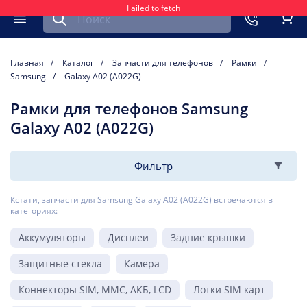
Failed to fetch
Найти запчасть для мобильного устройства
ть
Меню
Кор
Главная
Каталог
Запчасти для телефонов
Рамки
Samsung
Galaxy A02 (A022G)
Рамки для телефонов Samsung
Galaxy A02 (A022G)
Фильтр
Кстати, запчасти для Samsung Galaxy A02 (A022G) встречаются в
категориях:
Аккумуляторы
Дисплеи
Задние крышки
Защитные стекла
Камера
Коннекторы SIM, MMC, АКБ, LCD
Лотки SIM карт