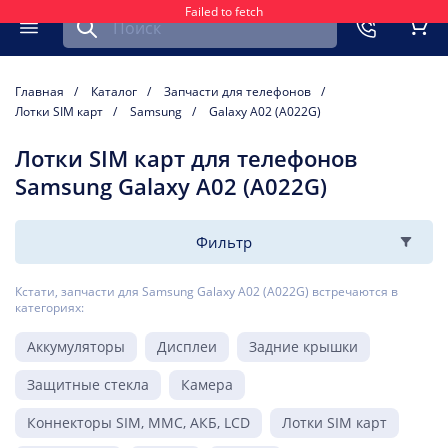
Failed to fetch
Найти запчасть для мобильного устройства
ть
Меню
Кор
Главная
Каталог
Запчасти для телефонов
Лотки SIM карт
Samsung
Galaxy A02 (A022G)
Лотки SIM карт для телефонов
Samsung Galaxy A02 (A022G)
Фильтр
Кстати, запчасти для Samsung Galaxy A02 (A022G) встречаются в
категориях:
Аккумуляторы
Дисплеи
Задние крышки
Защитные стекла
Камера
Коннекторы SIM, MMC, АКБ, LCD
Лотки SIM карт