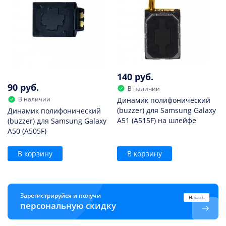
140 руб.
90 руб.
В наличии
В наличии
Динамик полифонический
(buzzer) для Samsung Galaxy
Динамик полифонический
A51 (A515F) на шлейфе
(buzzer) для Samsung Galaxy
A50 (A505F)
В корзину
В корзину
Зарегистрируйся и получи
Начать
персональную скидку