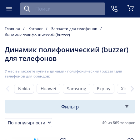
Найти запчасть для мобильного устройства
ть
Меню
Кор
Главная
Каталог
Запчасти для телефонов
Динамик полифонический (buzzer)
Динамик полифонический (buzzer)
для телефонов
У нас вы можете купить динамик полифонический (buzzer) для
телефонов для брендов:
Nokia
Huawei
Samsung
Explay
Xiaomi
Фильтр
40
из
869 товаров
Сортировка