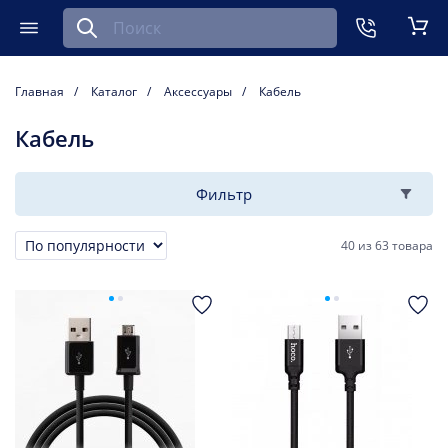
Найти запчасть для мобильного устройства
ть
Меню
Кор
Главная
Каталог
Аксессуары
Кабель
Кабель
Фильтр
40
из
63 товара
Сортировка