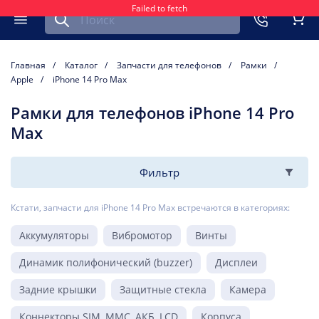
Failed to fetch
Найти запчасть для мобильного устройства
ть
Меню
Кор
Главная
Каталог
Запчасти для телефонов
Рамки
Apple
iPhone 14 Pro Max
Рамки для телефонов iPhone 14 Pro
Max
Фильтр
Кстати, запчасти для iPhone 14 Pro Max встречаются в категориях:
Аккумуляторы
Вибромотор
Винты
Динамик полифонический (buzzer)
Дисплеи
Задние крышки
Защитные стекла
Камера
Коннекторы SIM, MMC, АКБ, LCD
Корпуса