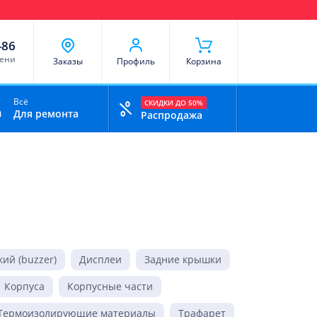
чи
Доставка и оплата
Скидки
Отзывы
Контакты
-86
мени
Заказы
Профиль
Корзина
Всё
СКИДКИ ДО 50%
Для ремонта
Распродажа
ий (buzzer)
Дисплеи
Задние крышки
Корпуса
Корпусные части
Термоизолирующие материалы
Трафарет