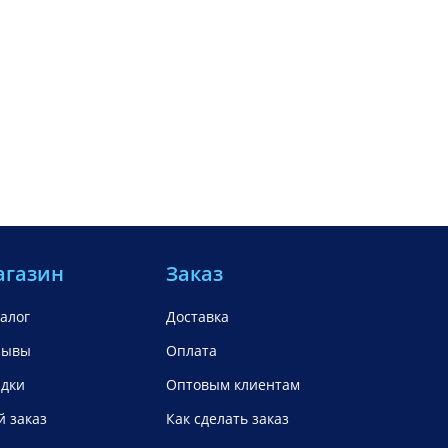
агазин
Заказ
алог
Доставка
зывы
Оплата
идки
Оптовым клиентам
 заказ
Как сделать заказ