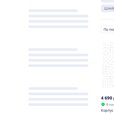
Шле
Сорти
4 690 
В на
Корпус