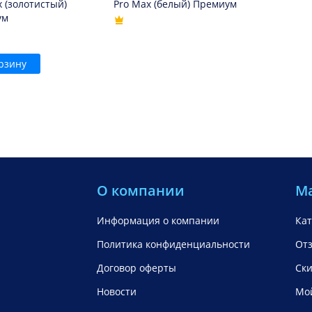
x (золотистый)
Pro Max (белый) Премиум
ум
рзину
О компании
М
Информация о компании
Кат
Политика конфиденциальности
От
Договор оферты
Ск
Новости
Мой