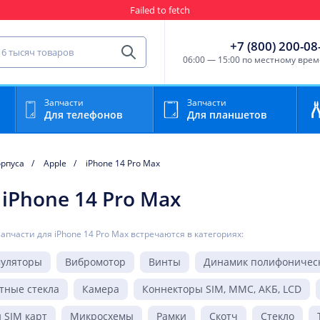
Failed to fetch
Гарантия
Пункты выда
сть для мобильного устройства
+7 (800) 200-08
Найти
06:00 — 15:00 по местному вре
Запчасти
Запчасти
Для телефонов
Для планшетов
орпуса
Apple
iPhone 14 Pro Max
iPhone 14 Pro Max
запчасти для iPhone 14 Pro Max встречаются в категориях:
муляторы
Вибромотор
Винты
Динамик полифоническ
тные стекла
Камера
Коннекторы SIM, MMC, АКБ, LCD
 SIM карт
Микросхемы
Рамки
Скотч
Стекло