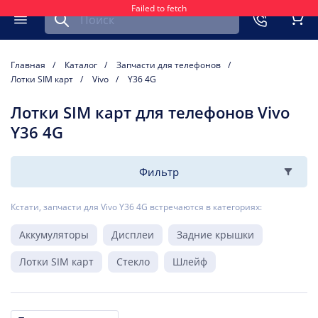
Failed to fetch
Найти запчасть для мобильного устройства
ть
Меню
Кор
Главная
Каталог
Запчасти для телефонов
Лотки SIM карт
Vivo
Y36 4G
Лотки SIM карт для телефонов Vivo
Y36 4G
Фильтр
Кстати, запчасти для Vivo Y36 4G встречаются в категориях:
Аккумуляторы
Дисплеи
Задние крышки
Лотки SIM карт
Стекло
Шлейф