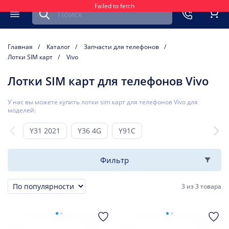
Failed to fetch
Найти запчасть для мобильного устройства
ть
Меню
Кор
Главная
Каталог
Запчасти для телефонов
Лотки SIM карт
Vivo
Лотки SIM карт для телефонов Vivo
У нас вы можете купить лотки sim карт для телефонов Vivo для
моделей:
Y31 2021
Y36 4G
Y91C
Фильтр
3
из
3 товара
Сортировка