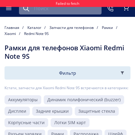
Failed to fetch
Найти запчасть для мобильного устройства
ть
Меню
Кор
Главная
Каталог
Запчасти для телефонов
Рамки
Xiaomi
Redmi Note 9S
Рамки для телефонов Xiaomi Redmi
Note 9S
Фильтр
Кстати, запчасти для Xiaomi Redmi Note 9S встречаются в категориях:
Аккумуляторы
Динамик полифонический (buzzer)
Дисплеи
Задние крышки
Защитные стекла
Корпусные части
Лотки SIM карт
Разъем зарядки
Рамки
Распродажа
Шлейф