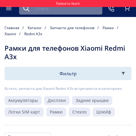
Failed to fetch
Найти запчасть для мобильного устройства
ть
Меню
Кор
Главная
Каталог
Запчасти для телефонов
Рамки
Xiaomi
Redmi A3x
Рамки для телефонов Xiaomi Redmi
A3x
Фильтр
Кстати, запчасти для Xiaomi Redmi A3x встречаются в категориях:
Аккумуляторы
Дисплеи
Задние крышки
Лотки SIM карт
Рамки
Стекло
Шлейф