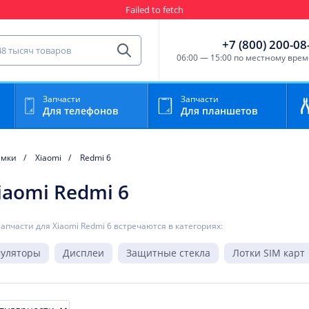
Failed to fetch
Гарантия
Пункты выда
сть для мобильного устройства
+7 (800) 200-08
Найти
06:00 — 15:00 по местному вре
Запчасти
Запчасти
Для телефонов
Для планшетов
амки
Xiaomi
Redmi 6
iaomi Redmi 6
запчасти для Xiaomi Redmi 6 встречаются в категориях:
муляторы
Дисплеи
Защитные стекла
Лотки SIM карт