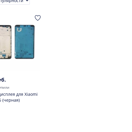
ровка
уб.
упили
дисплея для Xiaomi
6 (черная)