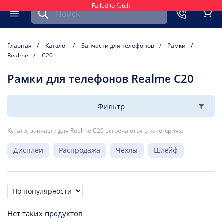
Failed to fetch
Найти запчасть для мобильного устройства
ть
Меню
Кор
Главная
Каталог
Запчасти для телефонов
Рамки
Realme
C20
Рамки для телефонов Realme C20
Фильтр
Кстати, запчасти для Realme C20 встречаются в категориях:
Дисплеи
Распродажа
Чехлы
Шлейф
Сортировка
Нет таких продуктов