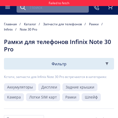
Failed to fetch
Найти запчасть для мобильного устройства
ть
Меню
Кор
Главная
Каталог
Запчасти для телефонов
Рамки
Infinix
Note 30 Pro
Рамки для телефонов Infinix Note 30
Pro
Фильтр
Кстати, запчасти для Infinix Note 30 Pro встречаются в категориях:
Аккумуляторы
Дисплеи
Задние крышки
Камера
Лотки SIM карт
Рамки
Шлейф