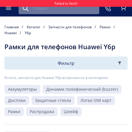
Failed to fetch
Найти запчасть для мобильного устройства
ть
Меню
Кор
Главная
Каталог
Запчасти для телефонов
Рамки
Huawei
Y6p
Рамки для телефонов Huawei Y6p
Фильтр
Кстати, запчасти для Huawei Y6p встречаются в категориях:
Аккумуляторы
Динамик полифонический (buzzer)
Дисплеи
Защитные стекла
Лотки SIM карт
Рамки
Распродажа
Шлейф