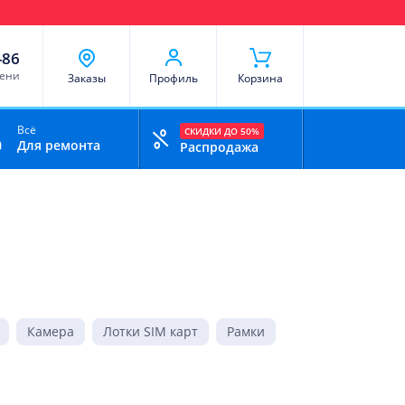
чи
Доставка и оплата
Скидки
Отзывы
Контакты
-86
мени
Заказы
Профиль
Корзина
Всё
СКИДКИ ДО 50%
Для ремонта
Распродажа
Камера
Лотки SIM карт
Рамки