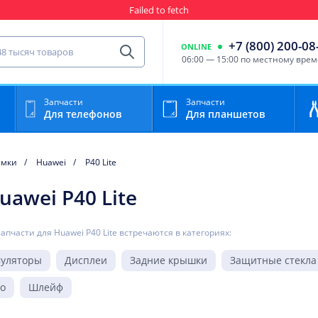
Failed to fetch
Гарантия
Пункты выда
сть для мобильного устройства
+7 (800) 200-08
ONLINE
Найти
06:00 — 15:00 по местному вре
Запчасти
Запчасти
Для телефонов
Для планшетов
амки
Huawei
P40 Lite
awei P40 Lite
запчасти для Huawei P40 Lite встречаются в категориях:
муляторы
Дисплеи
Задние крышки
Защитные стекла
ло
Шлейф