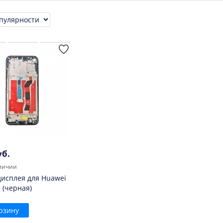
ровка
уб.
личии
дисплея для Huawei
e (черная)
рзину