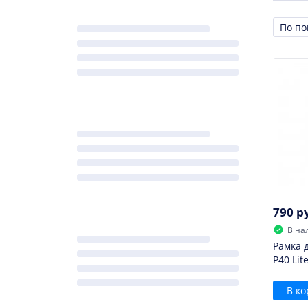
Сорти
790 р
В на
Рамка 
P40 Lit
В ко