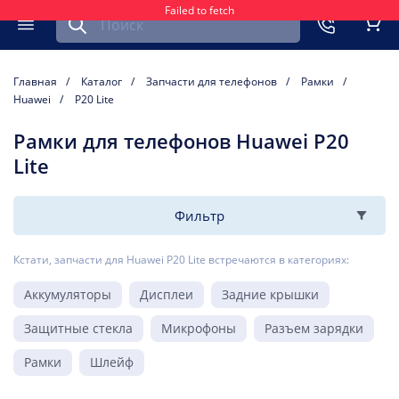
Failed to fetch
Найти запчасть для мобильного устройства
ть
Меню
Кор
Главная
Каталог
Запчасти для телефонов
Рамки
Huawei
P20 Lite
Рамки для телефонов Huawei P20
Lite
Фильтр
Кстати, запчасти для Huawei P20 Lite встречаются в категориях:
Аккумуляторы
Дисплеи
Задние крышки
Защитные стекла
Микрофоны
Разъем зарядки
Рамки
Шлейф