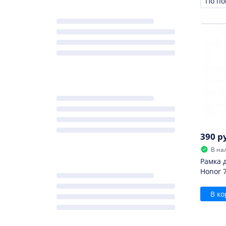
Сорти
390 р
В на
Рамка 
Honor 
В ко