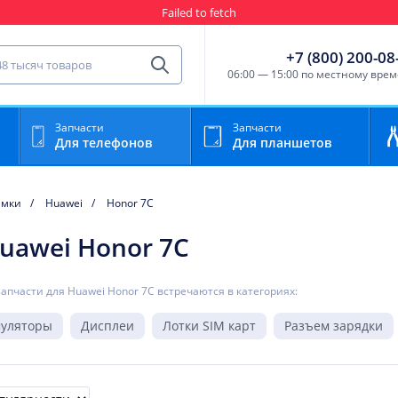
Failed to fetch
Гарантия
Пункты выда
сть для мобильного устройства
+7 (800) 200-08
Найти
06:00 — 15:00 по местному вре
Запчасти
Запчасти
Для телефонов
Для планшетов
амки
Huawei
Honor 7C
uawei Honor 7C
запчасти для Huawei Honor 7C встречаются в категориях:
муляторы
Дисплеи
Лотки SIM карт
Разъем зарядки