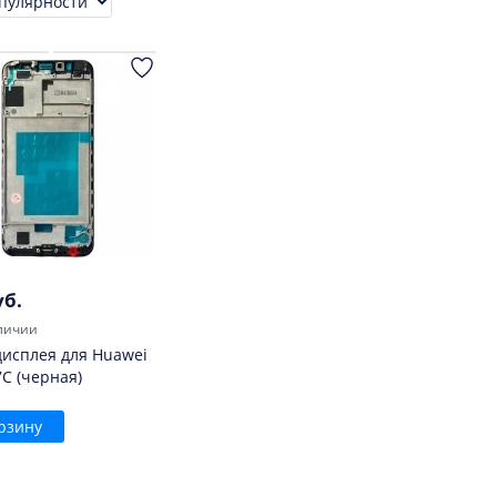
ровка
уб.
личии
дисплея для Huawei
7C (черная)
рзину