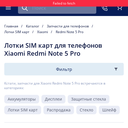
Failed to fetch
Найти запчасть для мобильного устройства
ть
Меню
Кор
Главная
Каталог
Запчасти для телефонов
Лотки SIM карт
Xiaomi
Redmi Note 5 Pro
Лотки SIM карт для телефонов
Xiaomi Redmi Note 5 Pro
Фильтр
Кстати, запчасти для Xiaomi Redmi Note 5 Pro встречаются в
категориях:
Аккумуляторы
Дисплеи
Защитные стекла
Лотки SIM карт
Распродажа
Стекло
Шлейф