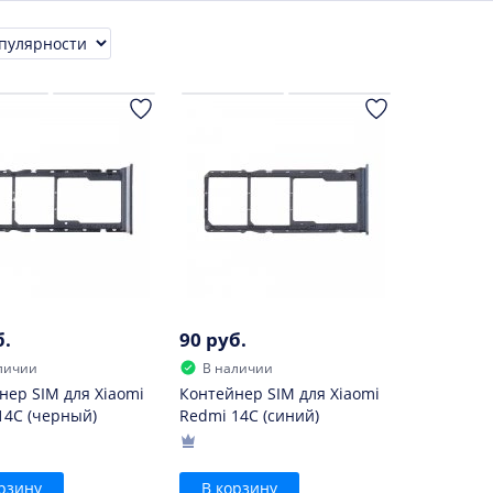
ровка
б.
90 руб.
личии
В наличии
нер SIM для Xiaomi
Контейнер SIM для Xiaomi
14C (черный)
Redmi 14C (синий)
рзину
В корзину