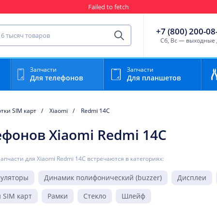
Failed to fetch
Гарантия
Пункты выда
сть для мобильного устройства
+7 (800) 200-08
Найти
Cб, Вс — выходные
Запчасти
Запчасти
Для телефонов
Для планшетов
тки SIM карт
Xiaomi
Redmi 14C
ефонов Xiaomi Redmi 14C
запчасти для Xiaomi Redmi 14C встречаются в категориях:
муляторы
Динамик полифонический (buzzer)
Дисплеи
 SIM карт
Рамки
Стекло
Шлейф