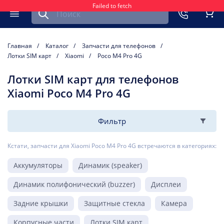
Failed to fetch
Найти запчасть для мобильного устройства
ть
Меню
Кор
Главная
Каталог
Запчасти для телефонов
Лотки SIM карт
Xiaomi
Poco M4 Pro 4G
Лотки SIM карт для телефонов
Xiaomi Poco M4 Pro 4G
Фильтр
Кстати, запчасти для Xiaomi Poco M4 Pro 4G встречаются в категориях:
Аккумуляторы
Динамик (speaker)
Динамик полифонический (buzzer)
Дисплеи
Задние крышки
Защитные стекла
Камера
Корпусные части
Лотки SIM карт