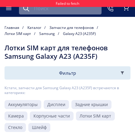
Failed to fetch
Найти запчасть для мобильного устройства
ть
Меню
Кор
Главная
Каталог
Запчасти для телефонов
Лотки SIM карт
Samsung
Galaxy A23 (A235F)
Лотки SIM карт для телефонов
Samsung Galaxy A23 (A235F)
Фильтр
Кстати, запчасти для Samsung Galaxy A23 (A235F) встречаются в
категориях:
Аккумуляторы
Дисплеи
Задние крышки
Камера
Корпусные части
Лотки SIM карт
Стекло
Шлейф