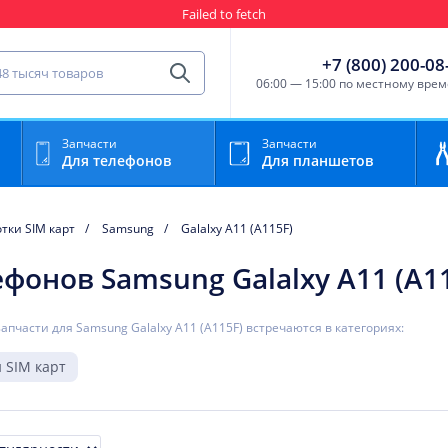
Failed to fetch
Гарантия
Пункты выда
сть для мобильного устройства
+7 (800) 200-08
Найти
06:00 — 15:00 по местному вре
Запчасти
Запчасти
Для телефонов
Для планшетов
тки SIM карт
Samsung
Galalxy A11 (A115F)
ефонов Samsung Galalxy A11 (A1
запчасти для Samsung Galalxy A11 (A115F) встречаются в категориях:
 SIM карт