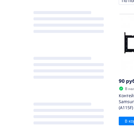
Сорти
90 ру
В на
Контей
Samsun
(A115F)
В ко