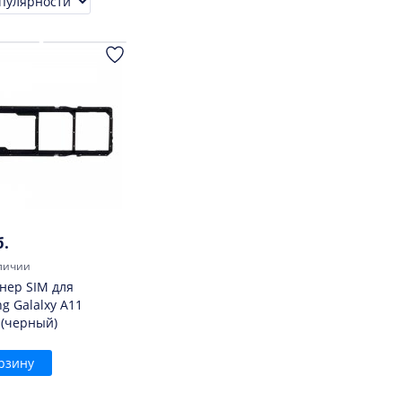
ровка
б.
личии
нер SIM для
g Galalxy A11
 (черный)
рзину