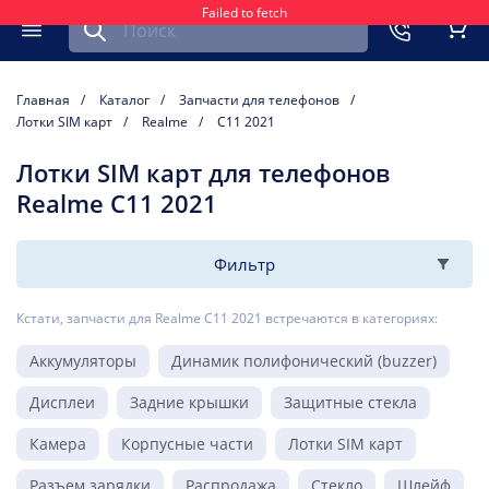
Failed to fetch
Найти запчасть для мобильного устройства
ть
Меню
Кор
Главная
Каталог
Запчасти для телефонов
Лотки SIM карт
Realme
C11 2021
Лотки SIM карт для телефонов
Realme C11 2021
Фильтр
Кстати, запчасти для Realme C11 2021 встречаются в категориях:
Аккумуляторы
Динамик полифонический (buzzer)
Дисплеи
Задние крышки
Защитные стекла
Камера
Корпусные части
Лотки SIM карт
Разъем зарядки
Распродажа
Стекло
Шлейф