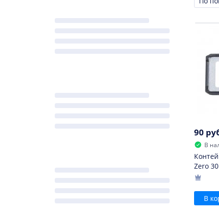
Сорти
90 ру
В на
Контейн
Zero 30
В ко