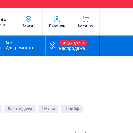
чи
Доставка и оплата
Скидки
Отзывы
Контакты
-86
мени
Заказы
Профиль
Корзина
Всё
СКИДКИ ДО 50%
Для ремонта
Распродажа
Распродажа
Чехлы
Шлейф