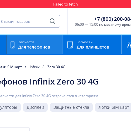
Failed to fetch
Гарантия
Пункты выда
сть для мобильного устройства
+7 (800) 200-08
Найти
06:00 — 15:00 по местному вре
Запчасти
Запчасти
Для телефонов
Для планшетов
тки SIM карт
Infinix
Zero 30 4G
фонов Infinix Zero 30 4G
запчасти для Infinix Zero 30 4G встречаются в категориях:
муляторы
Дисплеи
Защитные стекла
Лотки SIM карт