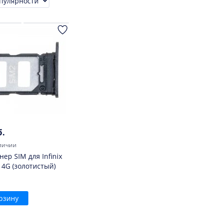
ровка
б.
личии
ер SIM для Infinix
 4G (золотистый)
рзину