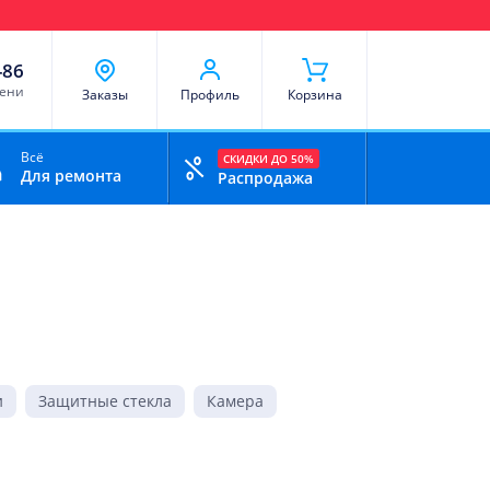
чи
Доставка и оплата
Скидки
Отзывы
Контакты
-86
мени
Заказы
Профиль
Корзина
Всё
СКИДКИ ДО 50%
Для ремонта
Распродажа
и
Защитные стекла
Камера