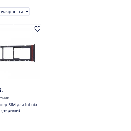
ровка
б.
упили
ер SIM для Infinix
1 (черный)