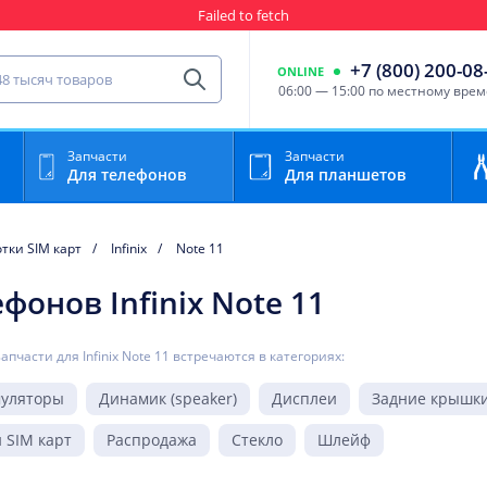
Failed to fetch
Гарантия
Пункты выда
сть для мобильного устройства
+7 (800) 200-08
ONLINE
Найти
06:00 — 15:00 по местному вре
Запчасти
Запчасти
Для телефонов
Для планшетов
тки SIM карт
Infinix
Note 11
фонов Infinix Note 11
запчасти для Infinix Note 11 встречаются в категориях:
муляторы
Динамик (speaker)
Дисплеи
Задние крышк
 SIM карт
Распродажа
Стекло
Шлейф