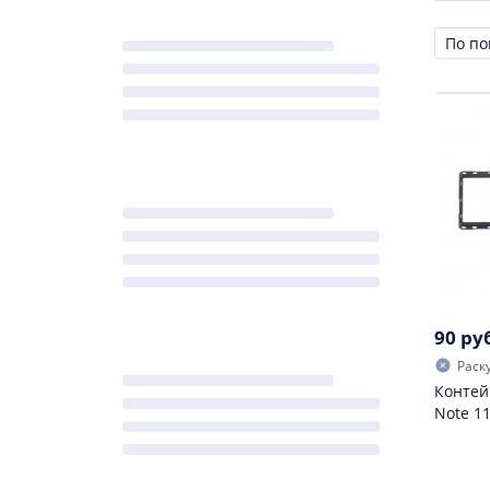
Сорти
90 ру
Раск
Контейн
Note 1