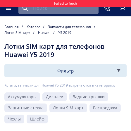
Failed to fetch
Найти запчасть для мобильного устройства
ть
Меню
Кор
Главная
Каталог
Запчасти для телефонов
Лотки SIM карт
Huawei
Y5 2019
Лотки SIM карт для телефонов
Huawei Y5 2019
Фильтр
Кстати, запчасти для Huawei Y5 2019 встречаются в категориях:
Аккумуляторы
Дисплеи
Задние крышки
Защитные стекла
Лотки SIM карт
Распродажа
Чехлы
Шлейф