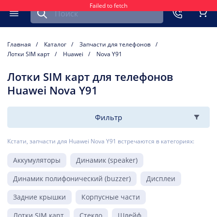
Failed to fetch
Найти запчасть для мобильного устройства
ть
Меню
Кор
Главная
Каталог
Запчасти для телефонов
Лотки SIM карт
Huawei
Nova Y91
Лотки SIM карт для телефонов
Huawei Nova Y91
Фильтр
Кстати, запчасти для Huawei Nova Y91 встречаются в категориях:
Аккумуляторы
Динамик (speaker)
Динамик полифонический (buzzer)
Дисплеи
Задние крышки
Корпусные части
Лотки SIM карт
Стекло
Шлейф