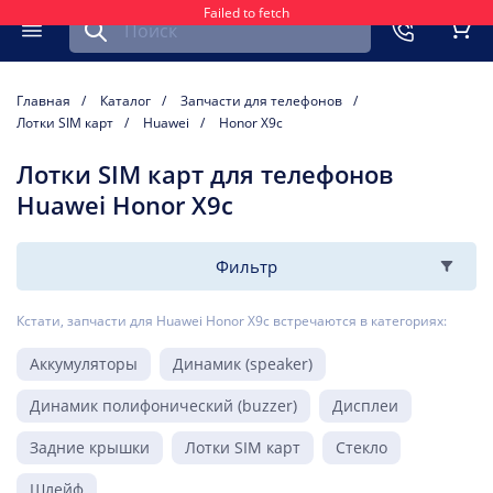
Failed to fetch
Найти запчасть для мобильного устройства
ть
Меню
Кор
Главная
Каталог
Запчасти для телефонов
Лотки SIM карт
Huawei
Honor X9c
Лотки SIM карт для телефонов
Huawei Honor X9c
Фильтр
Кстати, запчасти для Huawei Honor X9c встречаются в категориях:
Аккумуляторы
Динамик (speaker)
Динамик полифонический (buzzer)
Дисплеи
Задние крышки
Лотки SIM карт
Стекло
Шлейф