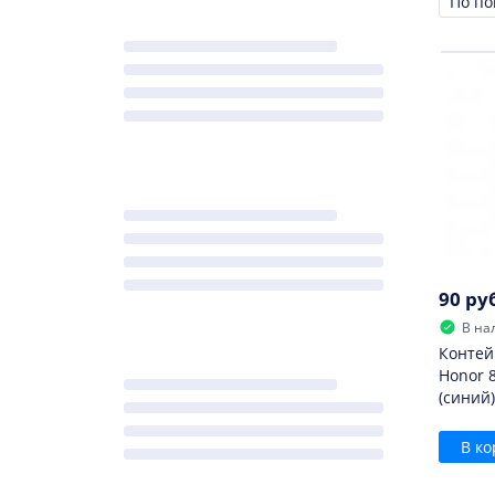
Сорти
90 ру
В на
Контей
Honor 8
(синий)
В ко