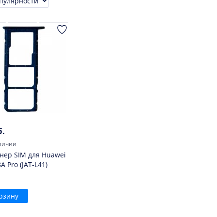
ровка
б.
личии
нер SIM для Huawei
A Pro (JAT-L41)
рзину