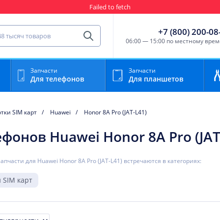
Failed to fetch
Гарантия
Пункты выда
сть для мобильного устройства
+7 (800) 200-08
Найти
06:00 — 15:00 по местному вре
Запчасти
Запчасти
Для телефонов
Для планшетов
тки SIM карт
Huawei
Honor 8A Pro (JAT-L41)
ефонов Huawei Honor 8A Pro (JAT
запчасти для Huawei Honor 8A Pro (JAT-L41) встречаются в категориях:
 SIM карт