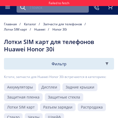
Failed to fetch
Найти запчасть для мобильного устройства
ть
Меню
Кор
Главная
Каталог
Запчасти для телефонов
Лотки SIM карт
Huawei
Honor 30i
Лотки SIM карт для телефонов
Huawei Honor 30i
Фильтр
Кстати, запчасти для Huawei Honor 30i встречаются в категориях:
Аккумуляторы
Дисплеи
Задние крышки
Защитная пленка
Защитные стекла
Лотки SIM карт
Разъем зарядки
Распродажа
Стекло
Чехлы
Шлейф