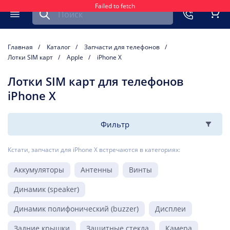
Failed to fetch
Найти запчасть для мобильного устройства
ть
Меню
Кор
Главная
Каталог
Запчасти для телефонов
Лотки SIM карт
Apple
iPhone X
Лотки SIM карт для телефонов
iPhone X
Фильтр
Кстати, запчасти для iPhone X встречаются в категориях:
Аккумуляторы
Антенны
Винты
Динамик (speaker)
Динамик полифонический (buzzer)
Дисплеи
Задние крышки
Защитные стекла
Камера