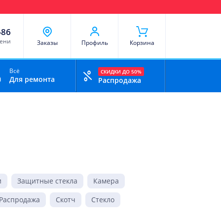
чи
Доставка и оплата
Скидки
Отзывы
Контакты
-86
мени
Заказы
Профиль
Корзина
Всё
СКИДКИ ДО 50%
Для ремонта
Распродажа
и
Защитные стекла
Камера
Распродажа
Скотч
Стекло