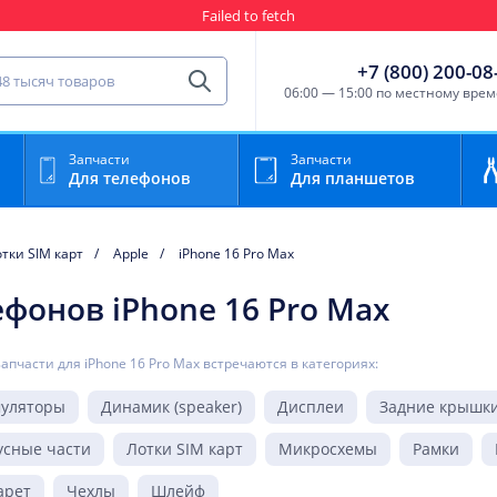
Failed to fetch
Гарантия
Пункты выда
сть для мобильного устройства
+7 (800) 200-08
Найти
06:00 — 15:00 по местному вре
Запчасти
Запчасти
Для телефонов
Для планшетов
тки SIM карт
Apple
iPhone 16 Pro Max
ефонов iPhone 16 Pro Max
запчасти для iPhone 16 Pro Max встречаются в категориях:
муляторы
Динамик (speaker)
Дисплеи
Задние крышк
усные части
Лотки SIM карт
Микросхемы
Рамки
арет
Чехлы
Шлейф