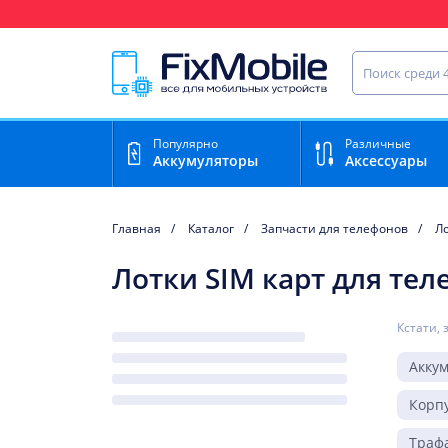
Ваш регион доставки:
Нижний Новгород
Найти запча
Популярно
Различные
Аккумуляторы
Аксессуары
Главная
Каталог
Запчасти для телефонов
Ло
Лотки SIM карт для тел
Кстати, 
Акку
Корп
Траф