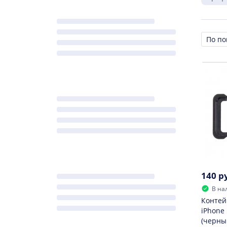
Сорти
140 р
В на
Контей
iPhone 
(черны