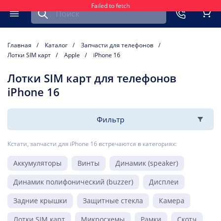
Failed to fetch
Найти запчасть для мобильного устройства
ть
Меню
Кор
Главная
Каталог
Запчасти для телефонов
Лотки SIM карт
Apple
iPhone 16
Лотки SIM карт для телефонов
iPhone 16
Фильтр
Кстати, запчасти для iPhone 16 встречаются в категориях:
Аккумуляторы
Винты
Динамик (speaker)
Динамик полифонический (buzzer)
Дисплеи
Задние крышки
Защитные стекла
Камера
Лотки SIM карт
Микросхемы
Рамки
Скотч