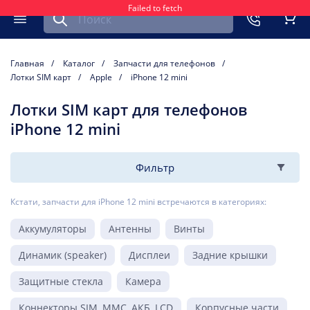
Failed to fetch
Найти запчасть для мобильного устройства
ть
Меню
Кор
Главная
Каталог
Запчасти для телефонов
Лотки SIM карт
Apple
iPhone 12 mini
Лотки SIM карт для телефонов
iPhone 12 mini
Фильтр
Кстати, запчасти для iPhone 12 mini встречаются в категориях:
Аккумуляторы
Антенны
Винты
Динамик (speaker)
Дисплеи
Задние крышки
Защитные стекла
Камера
Коннекторы SIM, MMC, АКБ, LCD
Корпусные части