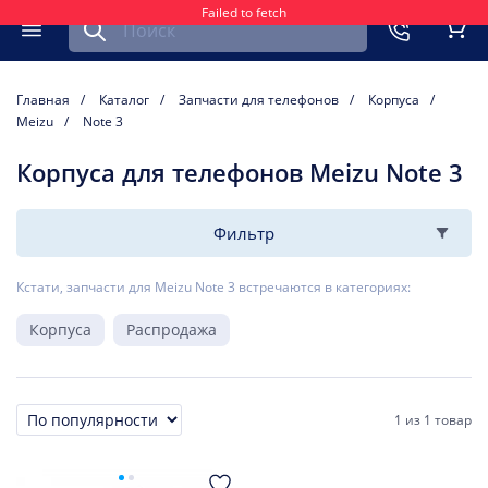
Failed to fetch
Найти запчасть для мобильного устройства
ть
Меню
Кор
Главная
Каталог
Запчасти для телефонов
Корпуса
Meizu
Note 3
Корпуса для телефонов Meizu Note 3
Фильтр
Кстати, запчасти для Meizu Note 3 встречаются в категориях:
Корпуса
Распродажа
1
из
1 товар
Сортировка