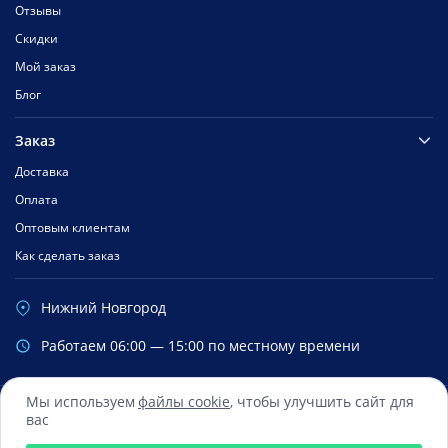
Отзывы
Скидки
Мой заказ
Блог
Заказ
Доставка
Оплата
Оптовым клиентам
Как сделать заказ
Нижний Новгород
Работаем 06:00 — 15:00 по местному времени
Мы используем
файлы cookie
, чтобы улучшить сайт для
вас
Сбербанк
Mastercard
Visa
Яндекс.Деньги
Qiwi