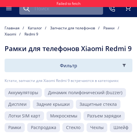
Failed to fetch
Найти запчасть для мобильного устройства
ть
Меню
Кор
Главная
Каталог
Запчасти для телефонов
Рамки
Xiaomi
Redmi 9
Рамки для телефонов Xiaomi Redmi 9
Фильтр
Кстати, запчасти для Xiaomi Redmi 9 встречаются в категориях:
Аккумуляторы
Динамик полифонический (buzzer)
Дисплеи
Задние крышки
Защитные стекла
Лотки SIM карт
Микросхемы
Разъем зарядки
Рамки
Распродажа
Стекло
Чехлы
Шлейф