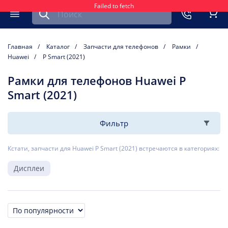
Failed to fetch
Найти запчасть для мобильного устройства
ть
Меню
Кор
Главная
Каталог
Запчасти для телефонов
Рамки
Huawei
P Smart (2021)
Рамки для телефонов Huawei P
Smart (2021)
Фильтр
Кстати, запчасти для Huawei P Smart (2021) встречаются в категориях:
Дисплеи
Сортировка