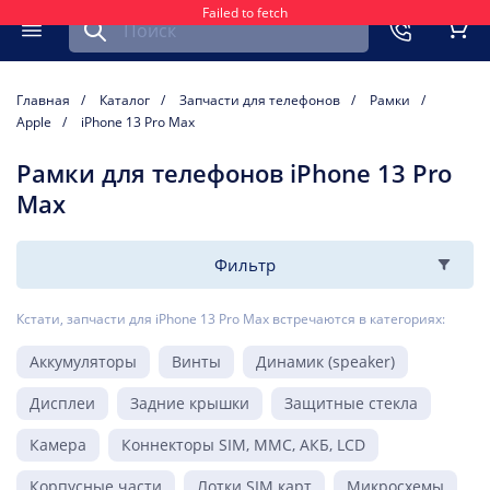
Failed to fetch
Найти запчасть для мобильного устройства
ть
Меню
Кор
Главная
Каталог
Запчасти для телефонов
Рамки
Apple
iPhone 13 Pro Max
Рамки для телефонов iPhone 13 Pro
Max
Фильтр
Кстати, запчасти для iPhone 13 Pro Max встречаются в категориях:
Аккумуляторы
Винты
Динамик (speaker)
Дисплеи
Задние крышки
Защитные стекла
Камера
Коннекторы SIM, MMC, АКБ, LCD
Корпусные части
Лотки SIM карт
Микросхемы