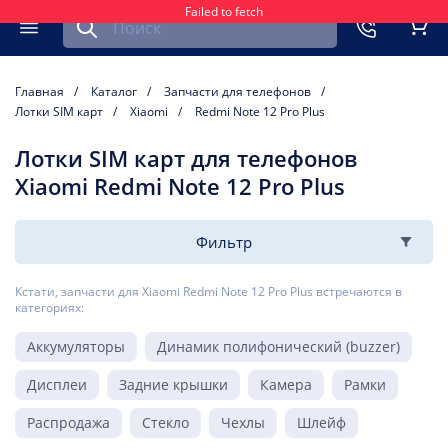
Failed to fetch
Найти запчасть для мобильного устройства
ть
Меню
Кор
Главная
Каталог
Запчасти для телефонов
Лотки SIM карт
Xiaomi
Redmi Note 12 Pro Plus
Лотки SIM карт для телефонов
Xiaomi Redmi Note 12 Pro Plus
Фильтр
Кстати, запчасти для Xiaomi Redmi Note 12 Pro Plus встречаются в
категориях:
Аккумуляторы
Динамик полифонический (buzzer)
Дисплеи
Задние крышки
Камера
Рамки
Распродажа
Стекло
Чехлы
Шлейф