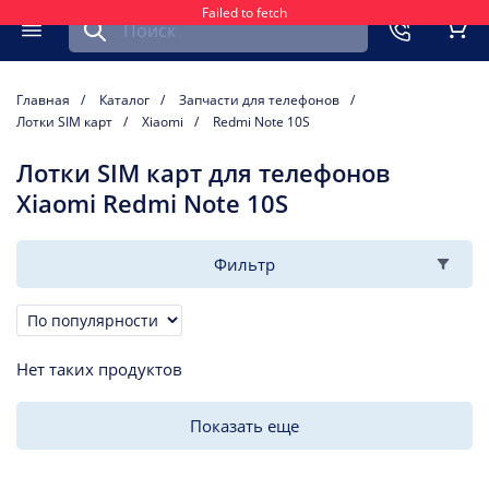
Failed to fetch
Найти запчасть для мобильного устройства
ть
Меню
Кор
Главная
Каталог
Запчасти для телефонов
Лотки SIM карт
Xiaomi
Redmi Note 10S
Лотки SIM карт для телефонов
Xiaomi Redmi Note 10S
Фильтр
Сортировка
Нет таких продуктов
Показать еще