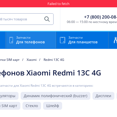
Failed to fetch
Гарантия
Пункты выда
сть для мобильного устройства
+7 (800) 200-08
Найти
06:00 — 15:00 по местному вре
Запчасти
Запчасти
Для телефонов
Для планшетов
тки SIM карт
Xiaomi
Redmi 13C 4G
ефонов Xiaomi Redmi 13C 4G
запчасти для Xiaomi Redmi 13C 4G встречаются в категориях:
муляторы
Динамик полифонический (buzzer)
Дисплеи
 SIM карт
Стекло
Шлейф