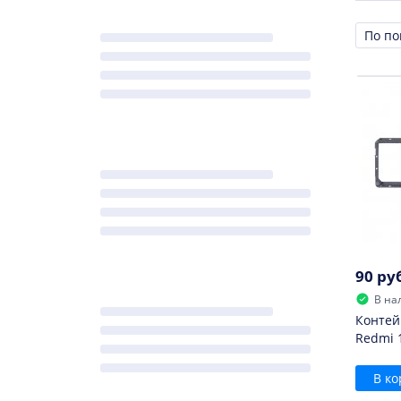
Сорти
90 ру
В на
Контей
Redmi 
В ко