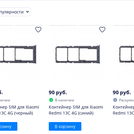
ровка
б.
90 руб.
90 руб.
личии
В наличии
Раскупи
нер SIM для Xiaomi
Контейнер SIM для Xiaomi
Контейнер
13C 4G (черный)
Redmi 13C 4G (синий)
Redmi 13C
рзину
В корзину