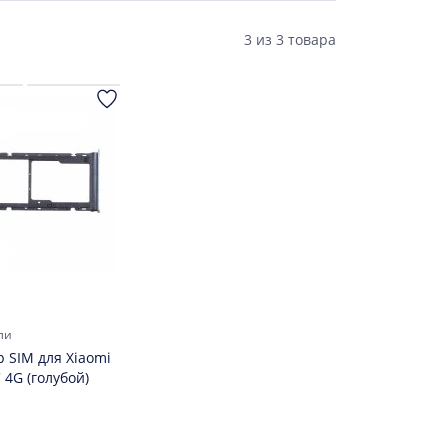
3
из
3 товара
ли
 SIM для Xiaomi
 4G (голубой)