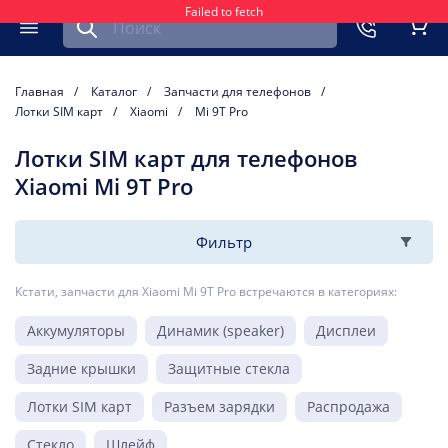
Failed to fetch
Найти запчасть для мобильного устройства
ть
Меню
Кор
Главная
Каталог
Запчасти для телефонов
Лотки SIM карт
Xiaomi
Mi 9T Pro
Лотки SIM карт для телефонов
Xiaomi Mi 9T Pro
Фильтр
Кстати, запчасти для Xiaomi Mi 9T Pro встречаются в категориях:
Аккумуляторы
Динамик (speaker)
Дисплеи
Задние крышки
Защитные стекла
Лотки SIM карт
Разъем зарядки
Распродажа
Стекло
Шлейф