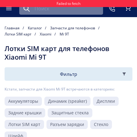
Failed to fetch
Найти запчасть для мобильного устройства
ть
Меню
Кор
Главная
Каталог
Запчасти для телефонов
Лотки SIM карт
Xiaomi
Mi 9T
Лотки SIM карт для телефонов
Xiaomi Mi 9T
Фильтр
Кстати, запчасти для Xiaomi Mi 9T встречаются в категориях:
Аккумуляторы
Динамик (speaker)
Дисплеи
Задние крышки
Защитные стекла
Лотки SIM карт
Разъем зарядки
Стекло
Шлейф