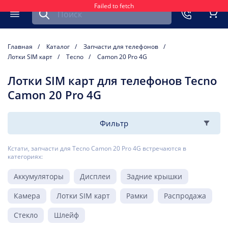
Failed to fetch
Найти запчасть для мобильного устройства
ть
Меню
Кор
Главная
Каталог
Запчасти для телефонов
Лотки SIM карт
Tecno
Camon 20 Pro 4G
Лотки SIM карт для телефонов Tecno
Camon 20 Pro 4G
Фильтр
Кстати, запчасти для Tecno Camon 20 Pro 4G встречаются в
категориях:
Аккумуляторы
Дисплеи
Задние крышки
Камера
Лотки SIM карт
Рамки
Распродажа
Стекло
Шлейф