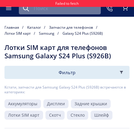
Failed to fetch
Найти запчасть для мобильного устройства
ть
Меню
Кор
Главная
Каталог
Запчасти для телефонов
Лотки SIM карт
Samsung
Galaxy S24 Plus (S926B)
Лотки SIM карт для телефонов
Samsung Galaxy S24 Plus (S926B)
Фильтр
Кстати, запчасти для Samsung Galaxy S24 Plus (S926B) встречаются в
категориях:
Аккумуляторы
Дисплеи
Задние крышки
Лотки SIM карт
Скотч
Стекло
Шлейф