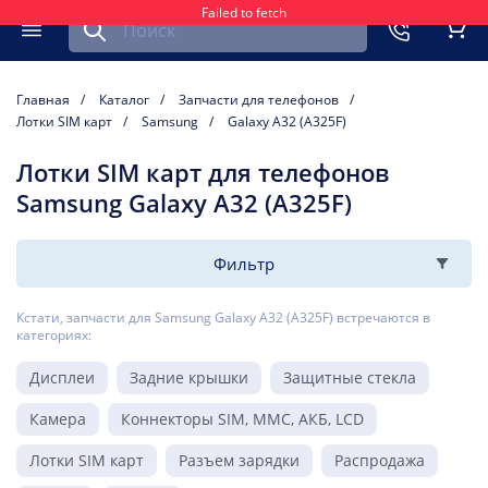
Failed to fetch
Найти запчасть для мобильного устройства
ть
Меню
Кор
Главная
Каталог
Запчасти для телефонов
Лотки SIM карт
Samsung
Galaxy A32 (A325F)
Лотки SIM карт для телефонов
Samsung Galaxy A32 (A325F)
Фильтр
Кстати, запчасти для Samsung Galaxy A32 (A325F) встречаются в
категориях:
Дисплеи
Задние крышки
Защитные стекла
Камера
Коннекторы SIM, MMC, АКБ, LCD
Лотки SIM карт
Разъем зарядки
Распродажа