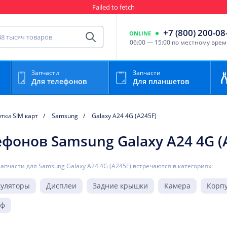
Failed to fetch
Гарантия
Пункты выда
сть для мобильного устройства
+7 (800) 200-08
ONLINE
Найти
06:00 — 15:00 по местному вре
Запчасти
Запчасти
Для телефонов
Для планшетов
тки SIM карт
Samsung
Galaxy A24 4G (A245F)
ефонов Samsung Galaxy A24 4G (
запчасти для Samsung Galaxy A24 4G (A245F) встречаются в категориях:
муляторы
Дисплеи
Задние крышки
Камера
Корп
йф