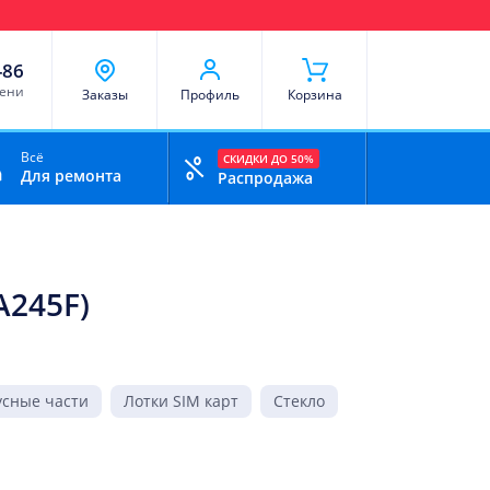
чи
Доставка и оплата
Скидки
Отзывы
Контакты
-86
мени
Заказы
Профиль
Корзина
Всё
СКИДКИ ДО 50%
Для ремонта
Распродажа
A245F)
усные части
Лотки SIM карт
Стекло