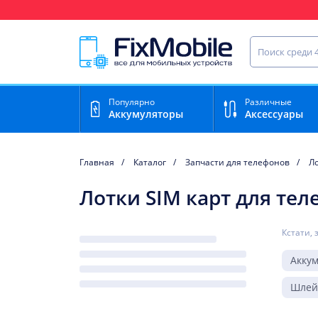
Ваш регион доставки:
Нижний Новгород
Найти запча
Популярно
Различные
Аккумуляторы
Аксессуары
Главная
Каталог
Запчасти для телефонов
Ло
Лотки SIM карт для тел
Кстати, 
Акку
Шле