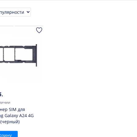
ровка
б.
личии
нер SIM для
g Galaxy A24 4G
 (черный)
рзину