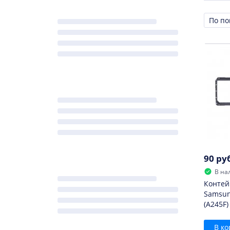
Сорти
90 ру
В на
Контей
Samsun
(A245F)
В ко