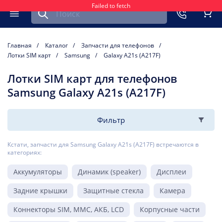
Failed to fetch
Найти запчасть для мобильного устройства
ть
Меню
Кор
Главная
Каталог
Запчасти для телефонов
Лотки SIM карт
Samsung
Galaxy A21s (A217F)
Лотки SIM карт для телефонов
Samsung Galaxy A21s (A217F)
Фильтр
Кстати, запчасти для Samsung Galaxy A21s (A217F) встречаются в
категориях:
Аккумуляторы
Динамик (speaker)
Дисплеи
Задние крышки
Защитные стекла
Камера
Коннекторы SIM, MMC, АКБ, LCD
Корпусные части