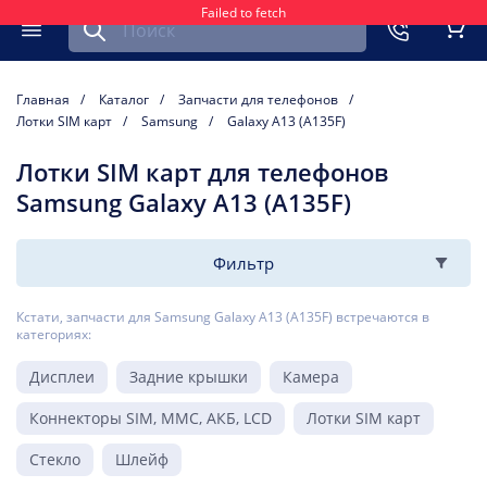
Failed to fetch
Найти запчасть для мобильного устройства
ть
Меню
Кор
Главная
Каталог
Запчасти для телефонов
Лотки SIM карт
Samsung
Galaxy A13 (A135F)
Лотки SIM карт для телефонов
Samsung Galaxy A13 (A135F)
Фильтр
Кстати, запчасти для Samsung Galaxy A13 (A135F) встречаются в
категориях:
Дисплеи
Задние крышки
Камера
Коннекторы SIM, MMC, АКБ, LCD
Лотки SIM карт
Стекло
Шлейф