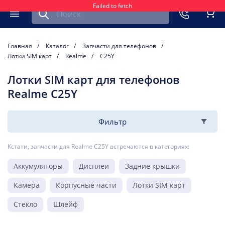
Failed to fetch
Найти запчасть для мобильного устройства
ть
Меню
Кор
Главная
Каталог
Запчасти для телефонов
Лотки SIM карт
Realme
C25Y
Лотки SIM карт для телефонов
Realme C25Y
Фильтр
Кстати, запчасти для Realme C25Y встречаются в категориях:
Аккумуляторы
Дисплеи
Задние крышки
Камера
Корпусные части
Лотки SIM карт
Стекло
Шлейф